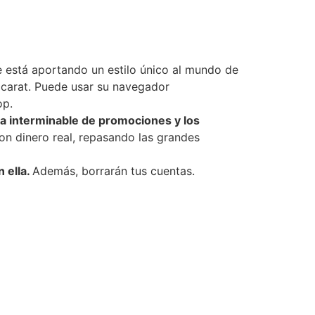
 está aportando un estilo único al mundo de
ccarat. Puede usar su navegador
op.
da interminable de promociones y los
on dinero real, repasando las grandes
 ella.
Además, borrarán tus cuentas.
O
tores.com