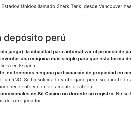
s Estados Unidos llamado Shark Tank, desde Vancouver hast
n depósito perú
solo juego), la dificultad para automatizar el proceso de
 inventar una máquina más simple para que esta forma d
 línea en España.
te, no tenemos ninguna participación de propiedad en n
r un RNG. Se ha solicitado y otorgado permiso para todos 
 independiente y completamente aleatoria.
romocionales de Bit Casino no durante su registro.
No se 
as del otro jugador.