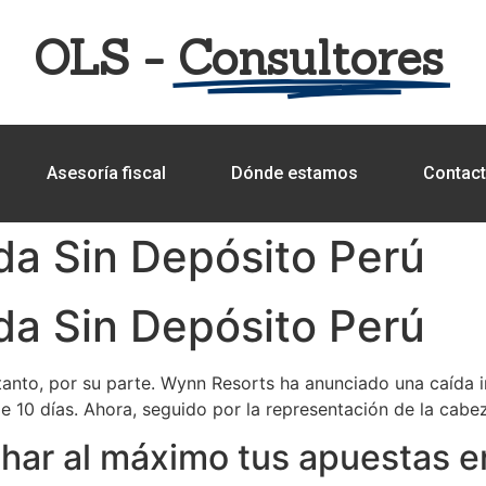
OLS -
Consultores
Asesoría fiscal
Dónde estamos
Contac
da Sin Depósito Perú
da Sin Depósito Perú
tanto, por su parte. Wynn Resorts ha anunciado una caída i
 10 días. Ahora, seguido por la representación de la cabez
har al máximo tus apuestas en