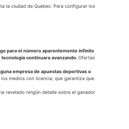
a la ciudad de Quebec. Para configurar los
 pago para el número aparentemente infinito
e tecnología continuara avanzando.
Ofertas
inguna empresa de apuestas deportivas o
los medios con licencia, que garantiza que
ha revelado ningún detalle sobre el ganador