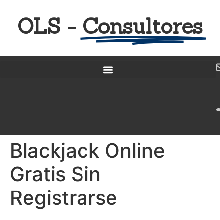
OLS -
Consultores
Blackjack Online
Gratis Sin
Registrarse