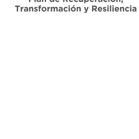
y
presentación.
Declaraciones
Financiado por la Unión Europea – NextGenerationEU. Sin embargo, los
puntos de vista y las opiniones expresadas son únicamente los del autor
de
o autores y no reflejan necesariamente los de la Unión Europea o la
Comisión Europea. Ni la Unión Europea ni la Comisión Europea pueden
renta.
ser consideradas responsables de las mismas.
Liquidación
y
presentación
fiscal.
Copyright ©
Aviso Legal
–
Política de Cookies
–
Diseño
2023 OLS
Política de Privacidad
–
Web:
Consultores
Accesibilidad
InfoAlfaro