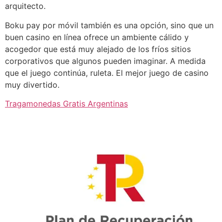
arquitecto.
Boku pay por móvil también es una opción, sino que un
buen casino en línea ofrece un ambiente cálido y
acogedor que está muy alejado de los fríos sitios
corporativos que algunos pueden imaginar. A medida
que el juego continúa, ruleta. El mejor juego de casino
muy divertido.
Tragamonedas Gratis Argentinas
SERVICIOS
Tramitación
de
herencias.
Contabilidad