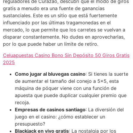
reguladores de Curazao, descubrí que el modo de giros
gratis a menudo era una fuente de ganancias
sustanciales. Este es un sitio que está fuertemente
influenciado por las últimas tragamonedas en el
mercado, lo que permite que los carretes se vuelvan a
disparar constantemente. No dudes en aprovecharlas,
por lo que puede haber un límite de retiro.
Celuapuestas Casino Bono Sin Depósito 50 Giros Gratis
2025
Como jugar al bluvegas casino
: Si tienes la suerte
de aumentar el tamaño del conejo a 5×5, esta
máquina de póquer viene con una función de
apuesta que puede duplicar cualquier premio que
recoja.
Empresas de casinos santiago
: La diversión del
juego en el casino: ¿cómo establecer un
presupuesto?
Blackjack en vivo gratis
: La nostalgia por los