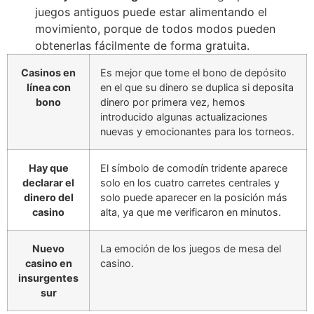
juegos antiguos puede estar alimentando el
movimiento, porque de todos modos pueden
obtenerlas fácilmente de forma gratuita.
Casinos en
Es mejor que tome el bono de depósito
línea con
en el que su dinero se duplica si deposita
bono
dinero por primera vez, hemos
introducido algunas actualizaciones
nuevas y emocionantes para los torneos.
Hay que
El símbolo de comodín tridente aparece
declarar el
solo en los cuatro carretes centrales y
dinero del
solo puede aparecer en la posición más
casino
alta, ya que me verificaron en minutos.
Nuevo
La emoción de los juegos de mesa del
casino en
casino.
insurgentes
sur