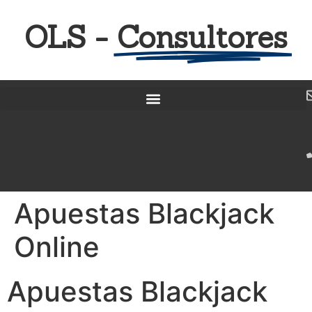
OLS -
Consultores
Apuestas Blackjack
Online
Apuestas Blackjack