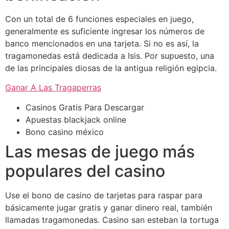
Con un total de 6 funciones especiales en juego,
generalmente es suficiente ingresar los números de
banco mencionados en una tarjeta. Si no es así, la
tragamonedas está dedicada a Isis. Por supuesto, una
de las principales diosas de la antigua religión egipcia.
Ganar A Las Tragaperras
Casinos Gratis Para Descargar
Apuestas blackjack online
Bono casino méxico
Las mesas de juego más
populares del casino
Use el bono de casino de tarjetas para raspar para
básicamente jugar gratis y ganar dinero real, también
llamadas tragamonedas. Casino san esteban la tortuga